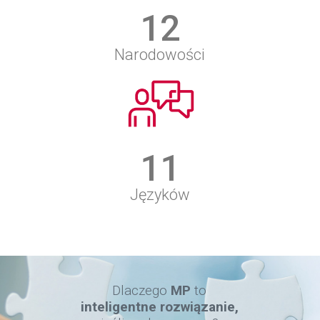
12
Narodowości
11
Języków
Dlaczego
MP
to
inteligentne rozwiązanie,