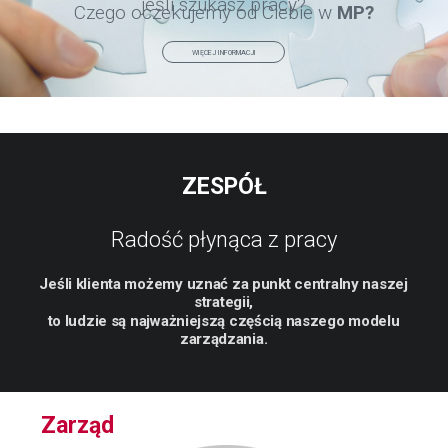
jeśli szukasz pracy?
Czego oczekujemy od Ciebie w
MP?
WIĘCEJ INFORMACJI
ZESPÓŁ
Radość płynąca z pracy
Jeśli
klienta
możemy
uznać
za
punkt
centralny
naszej
strategii,
to
ludzie
są
najważniejszą
częścią
naszego
modelu
zarządzania.
Zarząd